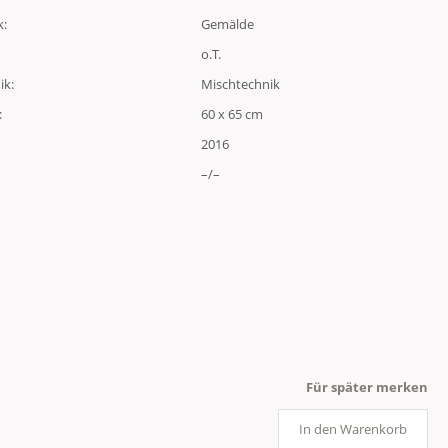
k:
Gemälde
o.T.
ik:
Mischtechnik
:
60 x 65 cm
2016
–/–
Für später merken
In den Warenkorb