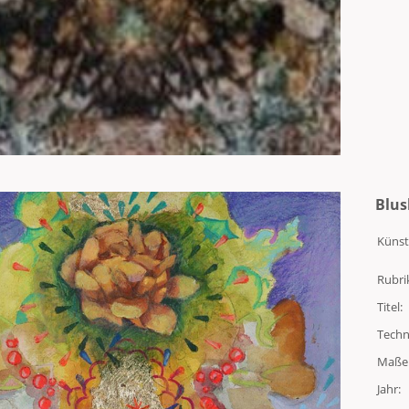
Blu
Künst
Rubri
Titel:
Techn
Maße
Jahr: