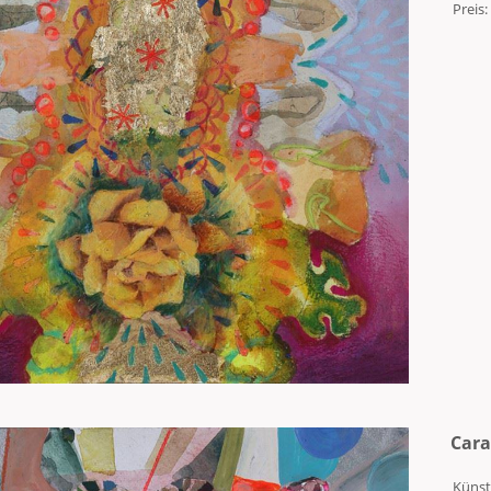
Preis:
Car
Künst