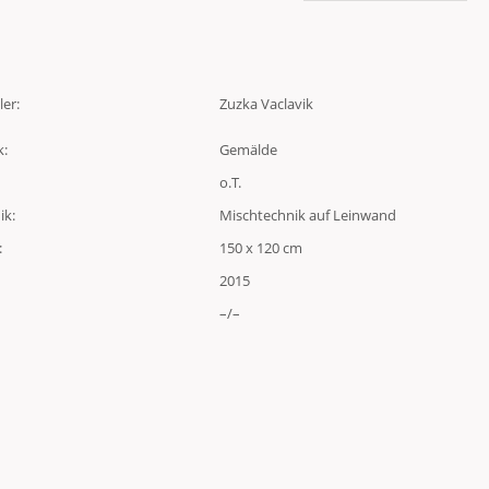
ler:
Zuzka Vaclavik
k:
Gemälde
o.T.
ik:
Mischtechnik auf Leinwand
:
150 x 120 cm
2015
–/–