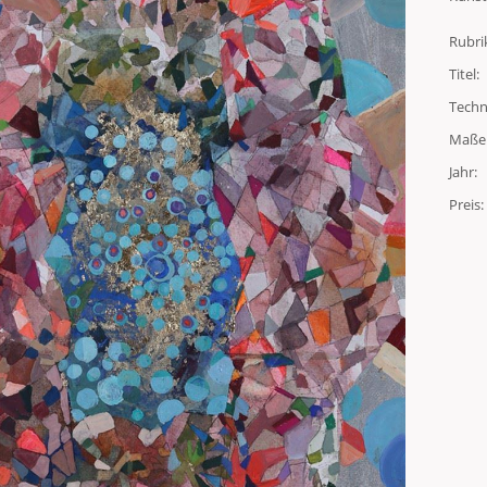
Rubri
Titel:
Techn
Maße
Jahr:
Preis: