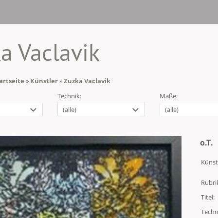
a Vaclavik
artseite
»
Künstler
»
Zuzka Vaclavik
Technik:
Maße:
o.T.
Künst
Rubri
Titel:
Techn