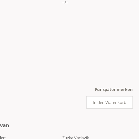
–/–
Für später merken
In den Warenkorb
avan
ler:
Zuzka Vaclavik