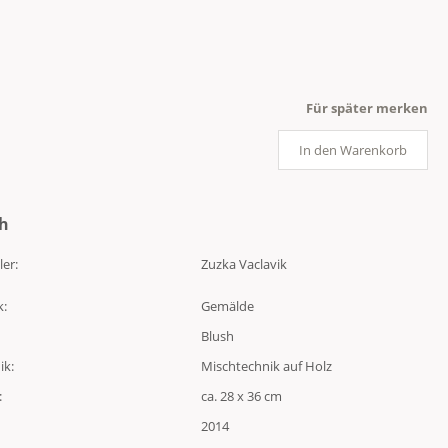
Für später merken
In den Warenkorb
sh
ler:
Zuzka Vaclavik
k:
Gemälde
Blush
ik:
Mischtechnik auf Holz
:
ca. 28 x 36 cm
2014