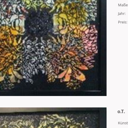
Maße
Jahr:
Preis:
o.T.
Künst