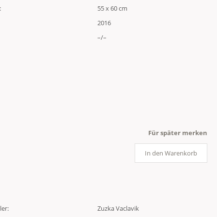
:
55 x 60 cm
2016
–/–
Für später merken
In den Warenkorb
ler:
Zuzka Vaclavik