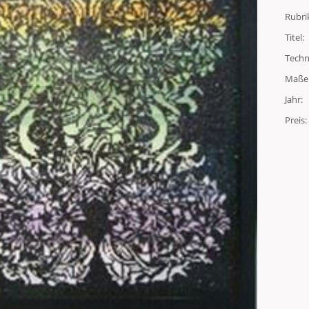
Rubri
Titel:
Techn
Maße
Jahr:
Preis: