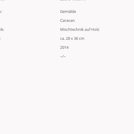
k:
Gemälde
Caravan
ik:
Mischtechnik auf Holz
:
ca. 28 x 36 cm
2014
–/–