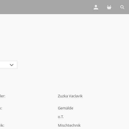
ler:
Zuzka Vaclavik
k:
Gemälde
o.T.
ik:
Mischtechnik