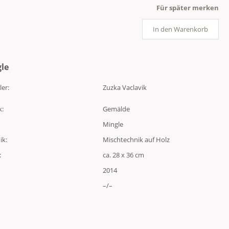
Für später merken
In den Warenkorb
le
ler:
Zuzka Vaclavik
k:
Gemälde
Mingle
ik:
Mischtechnik auf Holz
:
ca. 28 x 36 cm
2014
–/–