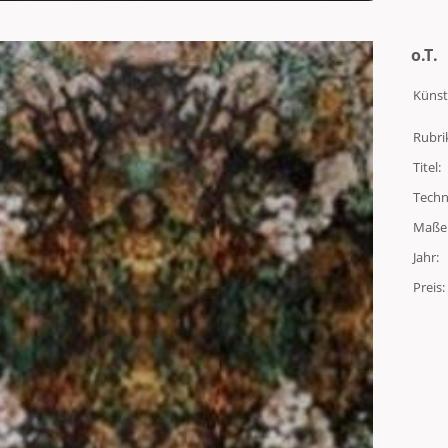
o.T.
Künst
Rubri
Titel:
Techn
Maße
Jahr:
Preis: