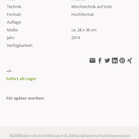
Technik:
Mischtechnik auf Holz
Format:
Hochformat
Auflage:
Maße:
ca. 28 x 36 cm
Jahr:
2014
Verfügbarkeit:
–/–
Sofort ab Lager
Für später merken
AGB
Widerrufsrecht
Versand & Zahlung
Datenschutz
Impressum