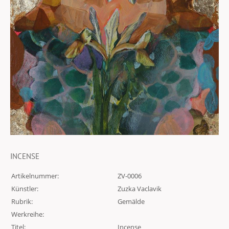
INCENSE
Artikelnummer:
ZV-0006
Künstler:
Zuzka Vaclavik
Rubrik:
Gemälde
Werkreihe:
Titel:
Incense