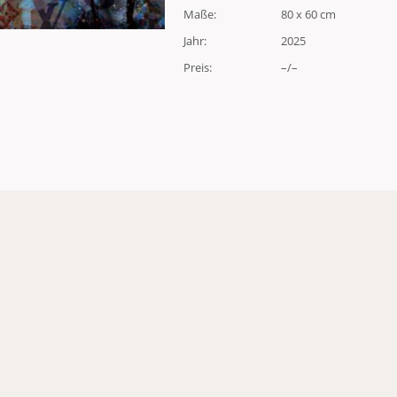
Maße:
80 x 60 cm
Jahr:
2025
Preis:
–/–