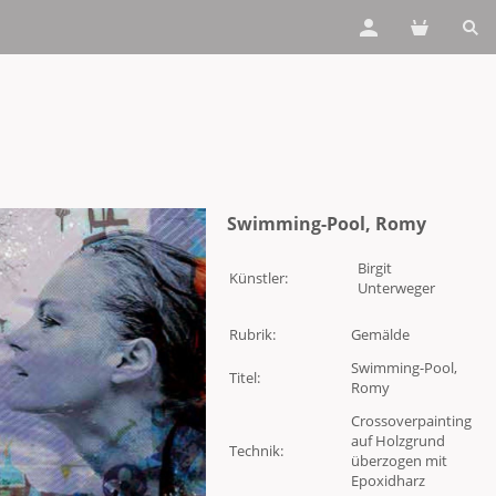
Swimming-Pool, Romy
Birgit
Künstler:
Unterweger
Rubrik:
Gemälde
Swimming-Pool,
Titel:
Romy
Crossoverpainting
auf Holzgrund
Technik:
überzogen mit
Epoxidharz