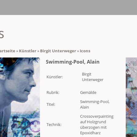
s
artseite
»
Künstler
»
Birgit Unterweger
»
Icons
Swimming-Pool, Alain
Birgit
Künstler:
Unterweger
Rubrik:
Gemälde
Swimming-Pool,
Titel:
Alain
Crossoverpainting
auf Holzgrund
Technik:
überzogen mit
Epoxidharz