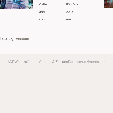
Maße:
80 x 60 cm
Jahr:
2025
Preis:
–/–
l. USt. zzgl.
Versand
AGB
Widerrufsrecht
Versand & Zahlung
Datenschutz
Impressum