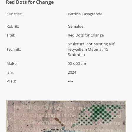
Red Dots for Change
Künstler:
Patrizia Casagranda
Rubrik:
Gemälde
Titel:
Red Dots for Change
Sculptural dot painting auf
Technik:
recyceltem Material, 15
Schichten
Maße:
50 x 50 cm
Jahr:
2024
Preis:
–/–