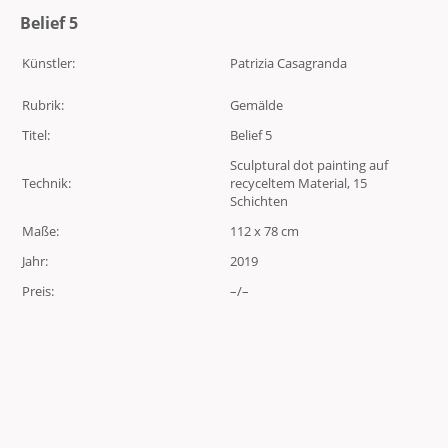
Belief 5
Künstler:
Patrizia Casagranda
Rubrik:
Gemälde
Titel:
Belief 5
Sculptural dot painting auf
Technik:
recyceltem Material, 15
Schichten
Maße:
112 x 78 cm
Jahr:
2019
Preis:
–/–