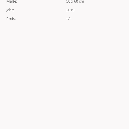
Maße:
50 x 60 cm
Jahr:
2019
Preis:
–/–