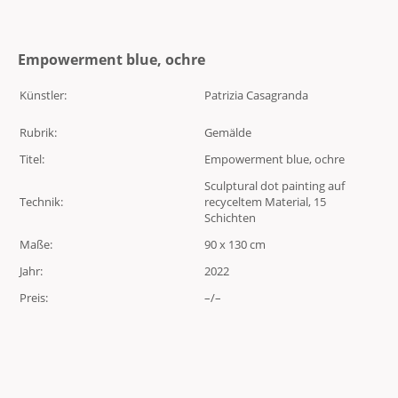
Empowerment blue, ochre
Künstler:
Patrizia Casagranda
Rubrik:
Gemälde
Titel:
Empowerment blue, ochre
Sculptural dot painting auf
Technik:
recyceltem Material, 15
Schichten
Maße:
90 x 130 cm
Jahr:
2022
Preis:
–/–