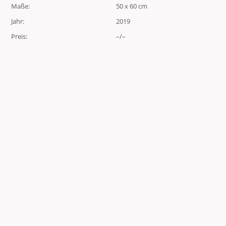
Maße:
50 x 60 cm
Jahr:
2019
Preis:
–/–