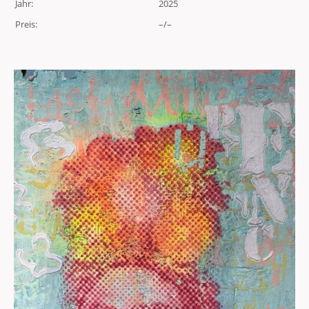
Jahr:
2025
Preis:
–/–