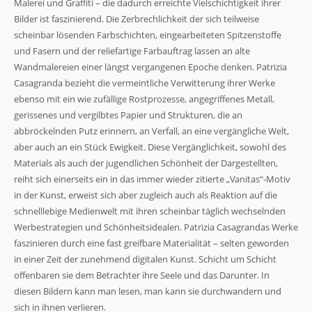
Malerei und Graffiti – die dadurch erreichte Vielschichtigkeit ihrer
Bilder ist faszinierend. Die Zerbrechlichkeit der sich teilweise
scheinbar lösenden Farbschichten, eingearbeiteten Spitzenstoffe
und Fasern und der reliefartige Farbauftrag lassen an alte
Wandmalereien einer längst vergangenen Epoche denken. Patrizia
Casagranda bezieht die vermeintliche Verwitterung ihrer Werke
ebenso mit ein wie zufällige Rostprozesse, angegriffenes Metall,
gerissenes und vergilbtes Papier und Strukturen, die an
abbröckelnden Putz erinnern, an Verfall, an eine vergängliche Welt,
aber auch an ein Stück Ewigkeit. Diese Vergänglichkeit, sowohl des
Materials als auch der jugendlichen Schönheit der Dargestellten,
reiht sich einerseits ein in das immer wieder zitierte „Vanitas“-Motiv
in der Kunst, erweist sich aber zugleich auch als Reaktion auf die
schnelllebige Medienwelt mit ihren scheinbar täglich wechselnden
Werbestrategien und Schönheitsidealen. Patrizia Casagrandas Werke
faszinieren durch eine fast greifbare Materialität – selten geworden
in einer Zeit der zunehmend digitalen Kunst. Schicht um Schicht
offenbaren sie dem Betrachter ihre Seele und das Darunter. In
diesen Bildern kann man lesen, man kann sie durchwandern und
sich in ihnen verlieren.