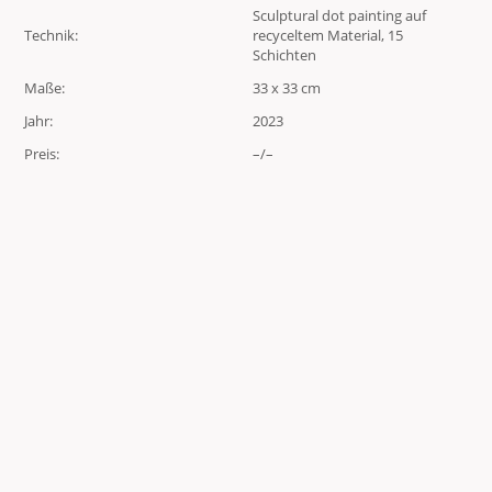
Sculptural dot painting auf
Technik:
recyceltem Material, 15
Schichten
Maße:
33 x 33 cm
Jahr:
2023
Preis:
–/–