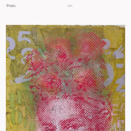
Preis:
–/–