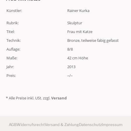
Künstler:
Rainer Kurka
Rubrik:
Skulptur
Titel:
Frau mit Katze
Technik:
Bronze, teilweise fabig gefasst
Auflage:
8/8
Maße:
42 cm Höhe
Jahr:
2013
Preis:
–/–
* Alle Preise inkl. USt. zzgl.
Versand
AGB
Widerrufsrecht
Versand & Zahlung
Datenschutz
Impressum