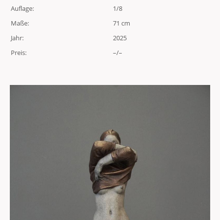
Auflage:
1/8
Maße:
71 cm
Jahr:
2025
Preis:
–/–