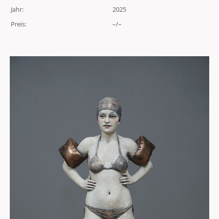
Jahr:
2025
Preis:
–/–