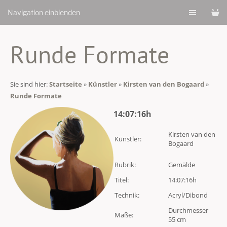
Navigation einblenden
Runde Formate
Sie sind hier:
Startseite
»
Künstler
»
Kirsten van den Bogaard
»
Runde Formate
14:07:16h
Kirsten van den
Künstler:
Bogaard
Rubrik:
Gemälde
Titel:
14:07:16h
Technik:
Acryl/Dibond
Durchmesser
Maße:
55 cm