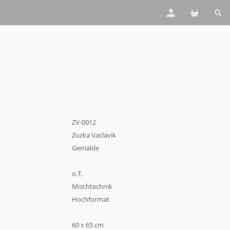
ZV-0012
Zuzka Vaclavik
Gemälde
o.T.
Mischtechnik
Hochformat
60 x 65 cm