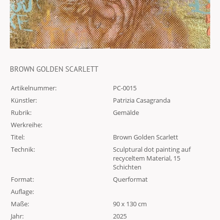
BROWN GOLDEN SCARLETT
Artikelnummer:
PC-0015
Künstler:
Patrizia Casagranda
Rubrik:
Gemälde
Werkreihe:
Titel:
Brown Golden Scarlett
Technik:
Sculptural dot painting auf
recyceltem Material, 15
Schichten
Format:
Querformat
Auflage:
Maße:
90 x 130 cm
Jahr:
2025