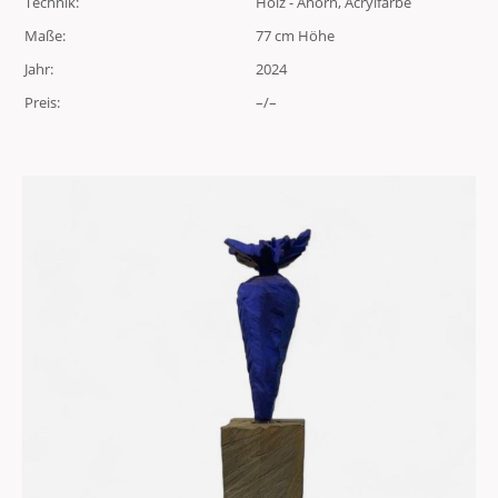
Technik:
Holz - Ahorn, Acrylfarbe
Maße:
77 cm Höhe
Jahr:
2024
Preis:
–/–