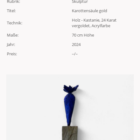
Rubrik:
Skulptur
Titel:
Karottensäule gold
Holz - Kastanie, 24 Karat
Technik:
vergoldet, Acrylfarbe
Maße:
70 cm Höhe
Jahr:
2024
Preis:
–/–