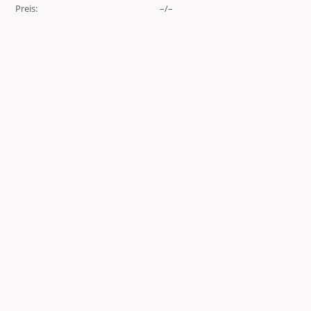
Preis:
–/–