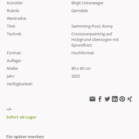
Künstler:
Birgit Unterweger
Rubrik:
Gemälde
Werkreihe:
Titel:
Swimming-Pool, Romy
Technik:
Crossoverpainting auf
Holzgrund überzogen mit
Epoxidharz
Format:
Hochformat
Auflage:
Maße:
80 x 60 cm
Jahr:
2025
Verfügbarkeit:
–/–
Sofort ab Lager
Für später merken