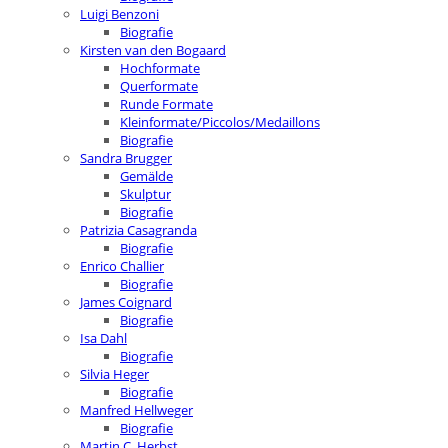
Luigi Benzoni
Biografie
Kirsten van den Bogaard
Hochformate
Querformate
Runde Formate
Kleinformate/Piccolos/Medaillons
Biografie
Sandra Brugger
Gemälde
Skulptur
Biografie
Patrizia Casagranda
Biografie
Enrico Challier
Biografie
James Coignard
Biografie
Isa Dahl
Biografie
Silvia Heger
Biografie
Manfred Hellweger
Biografie
Martin C. Herbst