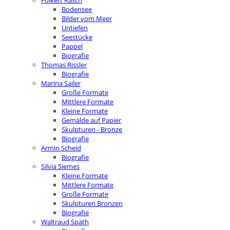
Folkert Rasch
Bodensee
Bilder vom Meer
Untiefen
Seestücke
Pappel
Biografie
Thomas Rissler
Biografie
Marina Sailer
Große Formate
Mittlere Formate
Kleine Formate
Gemälde auf Papier
Skulpturen - Bronze
Biografie
Armin Scheid
Biografie
Silvia Siemes
Kleine Formate
Mittlere Formate
Große Formate
Skulpturen Bronzen
Biografie
Waltraud Späth