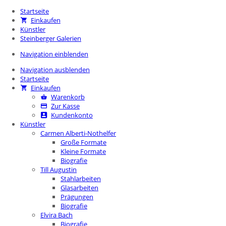
Startseite
Einkaufen
Künstler
Steinberger Galerien
Navigation einblenden
Navigation ausblenden
Startseite
Einkaufen
Warenkorb
Zur Kasse
Kundenkonto
Künstler
Carmen Alberti-Nothelfer
Große Formate
Kleine Formate
Biografie
Till Augustin
Stahlarbeiten
Glasarbeiten
Prägungen
Biografie
Elvira Bach
Biografie