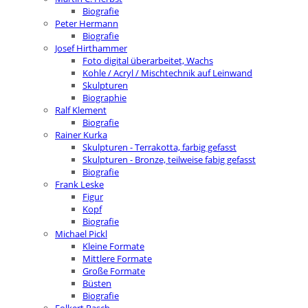
Biografie
Peter Hermann
Biografie
Josef Hirthammer
Foto digital überarbeitet, Wachs
Kohle / Acryl / Mischtechnik auf Leinwand
Skulpturen
Biographie
Ralf Klement
Biografie
Rainer Kurka
Skulpturen - Terrakotta, farbig gefasst
Skulpturen - Bronze, teilweise fabig gefasst
Biografie
Frank Leske
Figur
Kopf
Biografie
Michael Pickl
Kleine Formate
Mittlere Formate
Große Formate
Büsten
Biografie