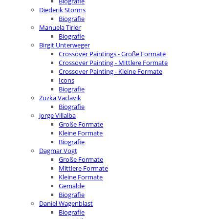
Biografie
Diederik Storms
Biografie
Manuela Tirler
Biografie
Birgit Unterweger
Crossover Paintings - Große Formate
Crossover Painting - Mittlere Formate
Crossover Painting - Kleine Formate
Icons
Biografie
Zuzka Vaclavik
Biografie
Jorge Villalba
Große Formate
Kleine Formate
Biografie
Dagmar Vogt
Große Formate
Mittlere Formate
Kleine Formate
Gemälde
Biografie
Daniel Wagenblast
Biografie