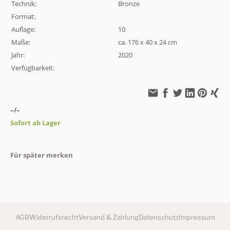
Technik:
Bronze
Format:
Auflage:
10
Maße:
ca. 176 x 40 x 24 cm
Jahr:
2020
Verfügbarkeit:
–/–
Sofort ab Lager
Für später merken
AGB
Widerrufsrecht
Versand & Zahlung
Datenschutz
Impressum