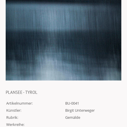
PLANSEE - TYROL
Artikelnummer:
BU-0041
Künstler:
Birgit Unterweger
Rubrik:
Gemälde
Werkreihe: