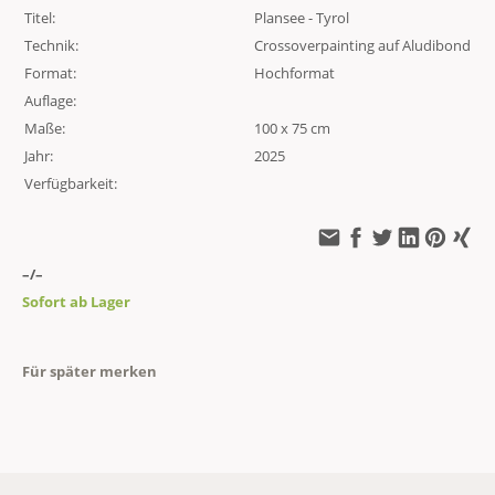
Titel:
Plansee - Tyrol
Technik:
Crossoverpainting auf Aludibond
Format:
Hochformat
Auflage:
Maße:
100 x 75 cm
Jahr:
2025
Verfügbarkeit:
–/–
Sofort ab Lager
Für später merken