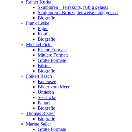
Rainer Kurka
Skulpturen - Terrakotta, farbig gefasst
Skulpturen - Bronze, teilweise fabig gefasst
Biografie
Frank Leske
Figur
Kopf
Biografie
Michael Pickl
Kleine Formate
Mittlere Formate
Große Formate
Büsten
Biografie
Folkert Rasch
Bodensee
Bilder vom Meer
Untiefen
Seestücke
Pappel
Biografie
Thomas Rissler
Biografie
Marina Sailer
Große Formate