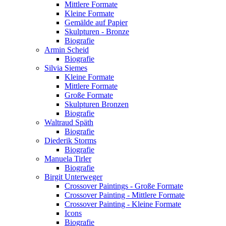
Mittlere Formate
Kleine Formate
Gemälde auf Papier
Skulpturen - Bronze
Biografie
Armin Scheid
Biografie
Silvia Siemes
Kleine Formate
Mittlere Formate
Große Formate
Skulpturen Bronzen
Biografie
Waltraud Späth
Biografie
Diederik Storms
Biografie
Manuela Tirler
Biografie
Birgit Unterweger
Crossover Paintings - Große Formate
Crossover Painting - Mittlere Formate
Crossover Painting - Kleine Formate
Icons
Biografie