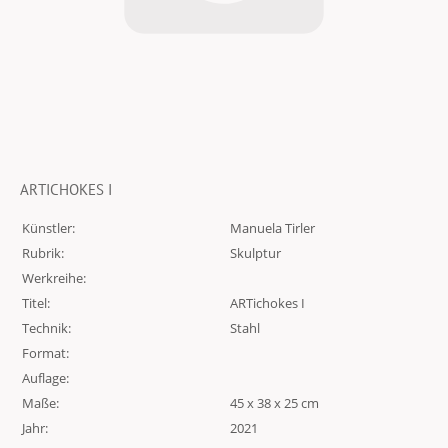
ARTICHOKES I
Künstler:
Manuela Tirler
Rubrik:
Skulptur
Werkreihe:
Titel:
ARTichokes I
Technik:
Stahl
Format:
Auflage:
Maße:
45 x 38 x 25 cm
Jahr:
2021