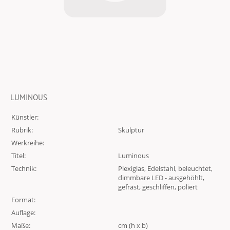
LUMINOUS
Künstler:
Rubrik:
Skulptur
Werkreihe:
Titel:
Luminous
Technik:
Plexiglas, Edelstahl, beleuchtet,
dimmbare LED - ausgehöhlt,
gefräst, geschliffen, poliert
Format:
Auflage:
Maße:
cm (h x b)