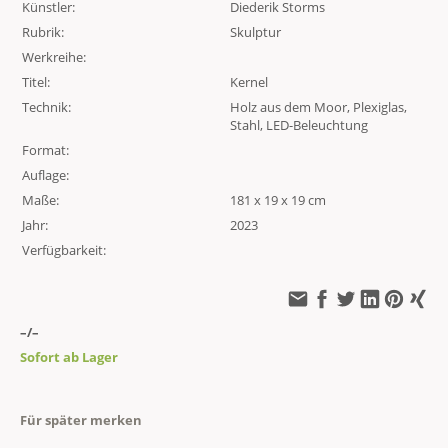
Künstler:
Diederik Storms
Rubrik:
Skulptur
Werkreihe:
Titel:
Kernel
Technik:
Holz aus dem Moor, Plexiglas,
Stahl, LED-Beleuchtung
Format:
Auflage:
Maße:
181 x 19 x 19 cm
Jahr:
2023
Verfügbarkeit:
–/–
Sofort ab Lager
Für später merken