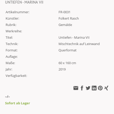
UNTIEFEN - MARINA VII
Artikelnummer:
FR-0031
Künstler:
Folkert Rasch
Rubrik:
Gemälde
Werkreihe:
Titel:
Untiefen - Marina VII
Technik:
Mischtechnik auf Leinwand
Format:
Querformat
Auflage:
Maße:
60 x 160 cm
Jahr:
2019
Verfügbarkeit:
–/–
Sofort ab Lager