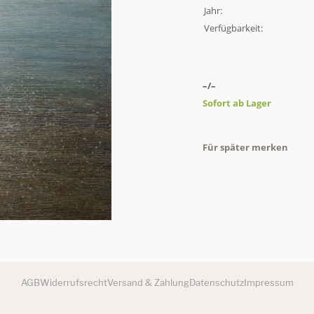
Jahr:
Verfügbarkeit:
–/–
Sofort ab Lager
Für später merken
AGB
Widerrufsrecht
Versand & Zahlung
Datenschutz
Impressum