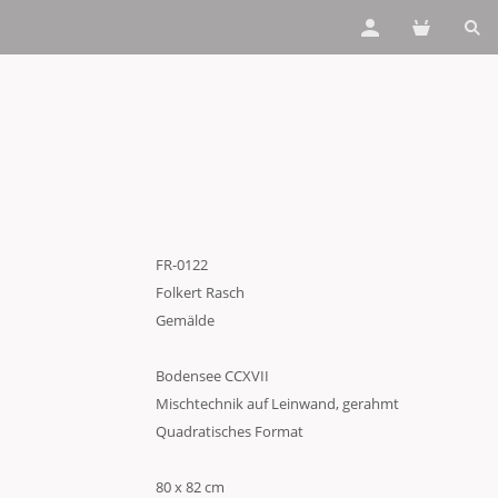
FR-0122
Folkert Rasch
Gemälde
Bodensee CCXVII
Mischtechnik auf Leinwand, gerahmt
Quadratisches Format
80 x 82 cm