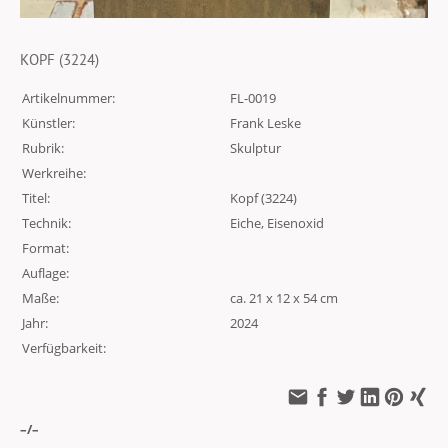
KOPF (3224)
Artikelnummer:
FL-0019
Künstler:
Frank Leske
Rubrik:
Skulptur
Werkreihe:
Titel:
Kopf (3224)
Technik:
Eiche, Eisenoxid
Format:
Auflage:
Maße:
ca. 21 x 12 x 54 cm
Jahr:
2024
Verfügbarkeit:
–/–