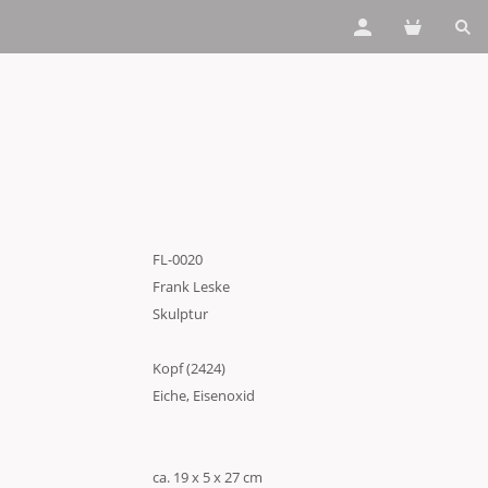
FL-0020
Frank Leske
Skulptur
Kopf (2424)
Eiche, Eisenoxid
ca. 19 x 5 x 27 cm