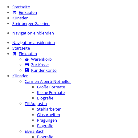
Startseite
Einkaufen
Künstler
Steinberger Galerien
Navigation einblenden
Navigation ausblenden
Startseite
Einkaufen
Warenkorb
Zur Kasse
Kundenkonto
Künstler
Carmen Alberti-Nothelfer
Große Formate
Kleine Formate
Biografie
Till Augustin
Stahlarbeiten
Glasarbeiten
Prägungen
Biografie
Elvira Bach
Biografie