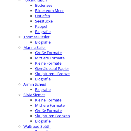
Folkert Rasch
Bodensee
Bilder vom Meer
Untiefen
Seestücke
Pappel
Biografie
Thomas Rissler
Biografie
Marina Sailer
Große Formate
Mittlere Formate
Kleine Formate
Gemälde auf Papier
Skulpturen - Bronze
Biografie
Armin Scheid
Biografie
Silvia Siemes
Kleine Formate
Mittlere Formate
Große Formate
Skulpturen Bronzen
Biografie
Waltraud Späth