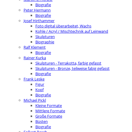
Biografie
Peter Hermann
Biografie
Josef Hirthammer
Foto digital überarbeitet, Wachs
Kohle / Acryl / Mischtechnik auf Leinwand
Skulpturen
Biographie
Ralf Klement
Biografie
Rainer Kurka
Skulpturen - Terrakotta, farbig gefasst
Skulpturen - Bronze, teilweise fabig gefasst
Biografie
Frank Leske
Figur
Kopf
Biografie
Michael Pickl
Kleine Formate
Mittlere Formate
Große Formate
Büsten
Biografie