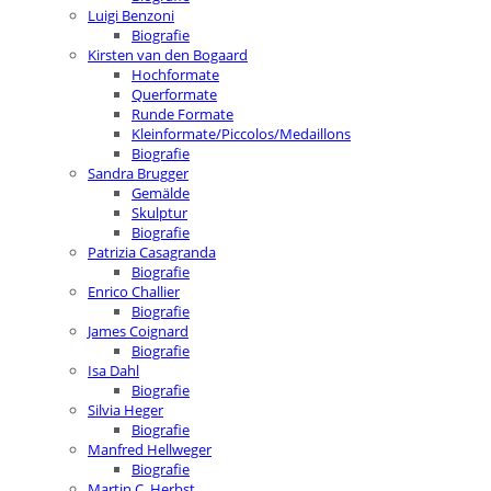
Luigi Benzoni
Biografie
Kirsten van den Bogaard
Hochformate
Querformate
Runde Formate
Kleinformate/Piccolos/Medaillons
Biografie
Sandra Brugger
Gemälde
Skulptur
Biografie
Patrizia Casagranda
Biografie
Enrico Challier
Biografie
James Coignard
Biografie
Isa Dahl
Biografie
Silvia Heger
Biografie
Manfred Hellweger
Biografie
Martin C. Herbst