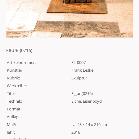
FIGUR (0216)
Artikelnummer:
FL-0007
Künstler:
Frank Leske
Rubrik:
Skulptur
Werkreihe:
Titel:
Figur (0216)
Technik:
Eiche, Eisenoxyd
Format:
Auflage:
Maße:
ca. 43 x 14 x 216 cm
Jahr:
2016