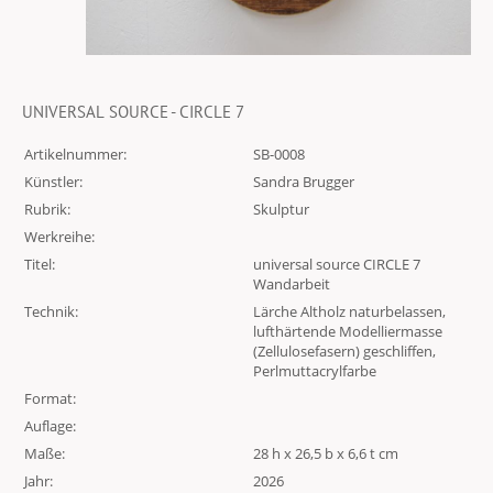
UNIVERSAL SOURCE - CIRCLE 7
Artikelnummer:
SB-0008
Künstler:
Sandra Brugger
Rubrik:
Skulptur
Werkreihe:
Titel:
universal source CIRCLE 7
Wandarbeit
Technik:
Lärche Altholz naturbelassen,
lufthärtende Modelliermasse
(Zellulosefasern) geschliffen,
Perlmuttacrylfarbe
Format:
Auflage:
Maße:
28 h x 26,5 b x 6,6 t cm
Jahr:
2026