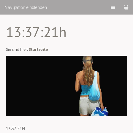
Navigation einblenden
13:37:21h
Sie sind hier:
Startseite
13:37:21H