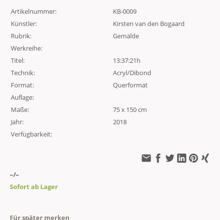
Artikelnummer:
KB-0009
Künstler:
Kirsten van den Bogaard
Rubrik:
Gemälde
Werkreihe:
Titel:
13:37:21h
Technik:
Acryl/Dibond
Format:
Querformat
Auflage:
Maße:
75 x 150 cm
Jahr:
2018
Verfügbarkeit:
–/–
Sofort ab Lager
Für später merken