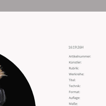
16:19:26H
Artikelnummer:
Künstler:
Rubrik:
Werkreihe:
Titel:
Technik:
Format:
Auflage:
Maße: