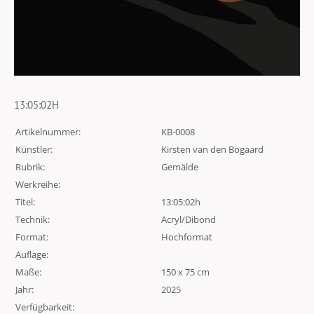
13:05:02H
Artikelnummer:
KB-0008
Künstler:
Kirsten van den Bogaard
Rubrik:
Gemälde
Werkreihe:
Titel:
13:05:02h
Technik:
Acryl/Dibond
Format:
Hochformat
Auflage:
Maße:
150 x 75 cm
Jahr:
2025
Verfügbarkeit: