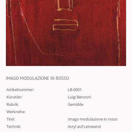
IMAGO MODULAZIONE IN ROSSO
Artikelnummer:
LB-0001
Künstler:
Luigi Benzoni
Rubrik:
Gemälde
Werkreihe:
Titel:
Imago modulazione in rosso
Technik:
Acryl auf Leinwand