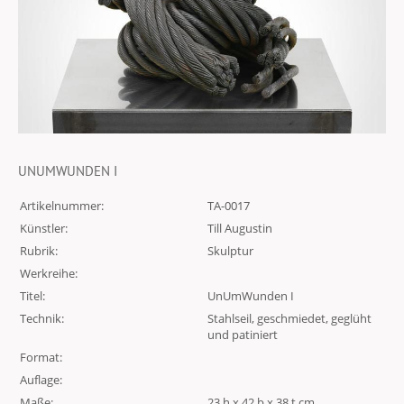
UNUMWUNDEN I
Artikelnummer:
TA-0017
Künstler:
Till Augustin
Rubrik:
Skulptur
Werkreihe:
Titel:
UnUmWunden I
Technik:
Stahlseil, geschmiedet, geglüht
und patiniert
Format:
Auflage:
Maße:
23 h x 42 b x 38 t cm