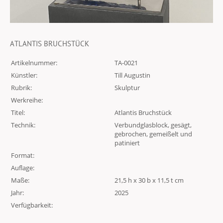
ATLANTIS BRUCHSTÜCK
Artikelnummer:
TA-0021
Künstler:
Till Augustin
Rubrik:
Skulptur
Werkreihe:
Titel:
Atlantis Bruchstück
Technik:
Verbundglasblock, gesägt,
gebrochen, gemeißelt und
patiniert
Format:
Auflage:
Maße:
21,5 h x 30 b x 11,5 t cm
Jahr:
2025
Verfügbarkeit: