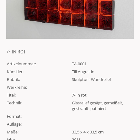
7² IN ROT
Artikelnummer:
TA-0001
Künstler:
Till Augustin
Rubrik:
Skulptur - Wandrelief
Werkreihe:
Titel:
7² in rot
Technik:
Glasrelief gesägt, gemeißelt,
gestrahlt, patiniert
Format:
Auflage:
Maße:
33,5 x 4 x 33,5 cm
Jahr:
2016