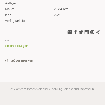
Auflage:
Maße:
20 x 40 cm
Jahr:
2025
Verfügbarkeit:
–/–
Sofort ab Lager
Für später merken
AGB
Widerrufsrecht
Versand & Zahlung
Datenschutz
Impressum