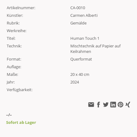
Artikelnummer:
CA-0010
Künstler:
Carmen Alberti
Rubrik:
Gemälde
Werkreihe:
Titel:
Human Touch 1
Technik:
Mischtechnik auf Papier auf
Keilrahmen
Format:
Querformat
Auflage:
Maße:
20 x 40 cm
Jahr:
2024
Verfügbarkeit:
–/–
Sofort ab Lager