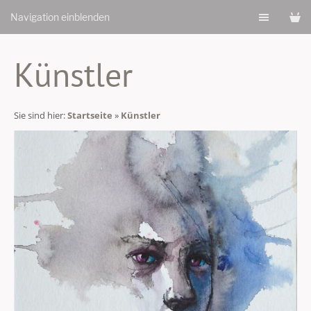
Navigation einblenden
Künstler
Sie sind hier:
Startseite
»
Künstler