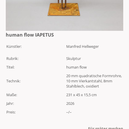
human flow IAPETUS
Künstler:
Manfred Hellweger
Rubrik:
Skulptur
Titel:
human flow
20 mm quadratische Formrohre,
Technik:
10 mm Vierkantstahl, 8mm
Stahlblech, oxidiert
Maße:
231 x 45 x 15,5 cm
Jahr:
2026
Preis:
–/–
Für später merken