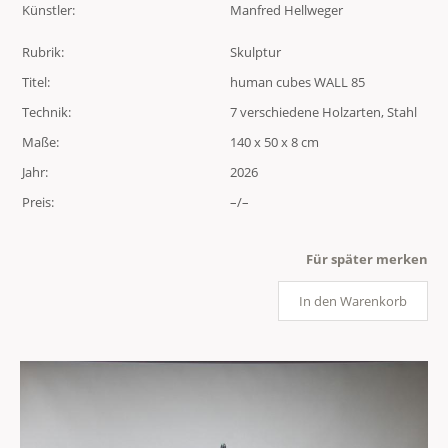
Künstler:
Manfred Hellweger
Rubrik:
Skulptur
Titel:
human cubes WALL 85
Technik:
7 verschiedene Holzarten, Stahl
Maße:
140 x 50 x 8 cm
Jahr:
2026
Preis:
–/–
Für später merken
In den Warenkorb