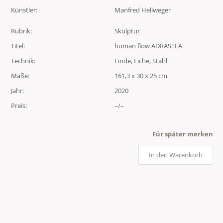
Künstler:
Manfred Hellweger
Rubrik:
Skulptur
Titel:
human flow ADRASTEA
Technik:
Linde, Eiche, Stahl
Maße:
161,3 x 30 x 25 cm
Jahr:
2020
Preis:
–/–
Für später merken
In den Warenkorb