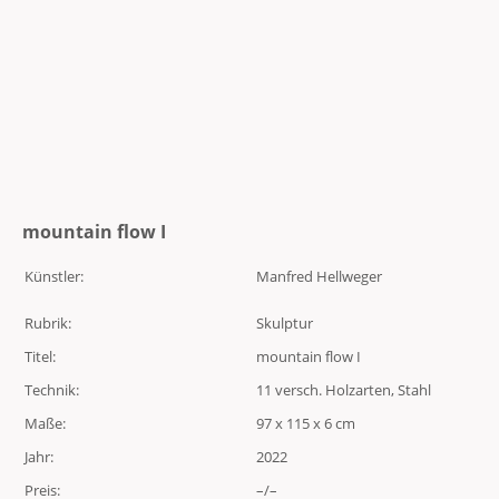
mountain flow I
Künstler:
Manfred Hellweger
Rubrik:
Skulptur
Titel:
mountain flow I
Technik:
11 versch. Holzarten, Stahl
Maße:
97 x 115 x 6 cm
Jahr:
2022
Preis:
–/–