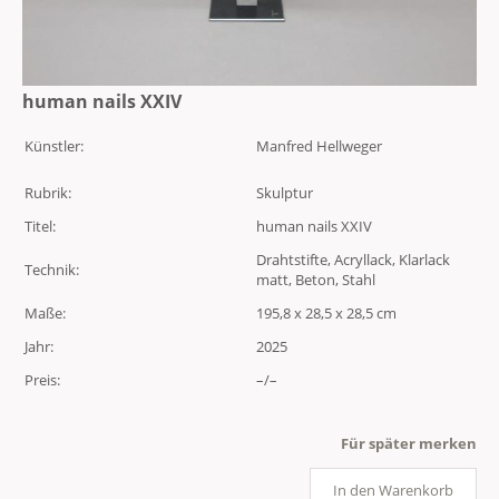
human nails XXIV
Künstler:
Manfred Hellweger
Rubrik:
Skulptur
Titel:
human nails XXIV
Drahtstifte, Acryllack, Klarlack
Technik:
matt, Beton, Stahl
Maße:
195,8 x 28,5 x 28,5 cm
Jahr:
2025
Preis:
–/–
Für später merken
In den Warenkorb