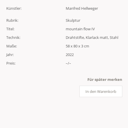
Künstler:
Manfred Hellweger
Rubrik:
Skulptur
Titel:
mountain flow IV
Technik:
Drahtstifte, Klarlack matt, Stahl
Maße:
58 x 80 x 3 cm
Jahr:
2022
Preis:
–/–
Für später merken
In den Warenkorb