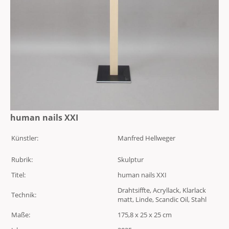
human nails XXI
Künstler:
Manfred Hellweger
Rubrik:
Skulptur
Titel:
human nails XXI
Drahtsiffte, Acryllack, Klarlack
Technik:
matt, Linde, Scandic Oil, Stahl
Maße:
175,8 x 25 x 25 cm