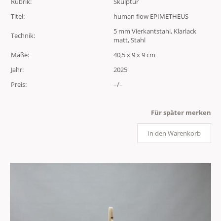
Rubrik:
Skulptur
Titel:
human flow EPIMETHEUS
5 mm Vierkantstahl, Klarlack
Technik:
matt, Stahl
Maße:
40,5 x 9 x 9 cm
Jahr:
2025
Preis:
–/–
Für später merken
In den Warenkorb